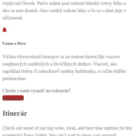
ovplyvnil človek. Prečo máme pod nohami hlboké vrstvy štrku a
ako sa sem dostali. Ako vznikli vzácne lúky a čo sa s nimi deje v
súčasnosti.
Fauna a flóra
Vďaka rôznorodosti biotopov tu na malom území žije viacero
zaujímavých rastlinných a živočíšnych druhov. Viaceré, ako
napríklad bobry či mäsožravé rastliny bublinatky, si určite bližšie
predstavíme.
Chcete s nami vyraziť na exkurziu?
Rezervácia
Itinerár
Check out some of our top wine, food, and beer tour options for the
wonderful Napa Valley. We can’t wait to show you around!