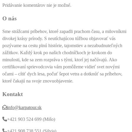
Pridávanie komentárov nie je možné.
O nás
Sme strážcami príbehov, ktoré zapadli prachom času, a milovníkmi
divokej krásy prírody. S neutíchajúcou túžbou objavovať vás
pozývame na cestu plnú histórie, tajomstiev a nezabudnuteľných
zážitkov. Každý krok po našich chodníčkoch je krokom do
minulosti, kde sa zem rozpráva s tými, ktorí jej načúvajú. Ako
certifikovaní sprievodcovia vám pomôžeme vidieť svet novými
očami – cítiť dych lesa, počuť šepot vetra a dotknúť sa príbehov,
ktoré čakajú na svoje znovuobjavenie.
Kontakt
info@karpatour.sk
+421 903 524 699 (Mišo)
+421 908 738 551 (Silvia)