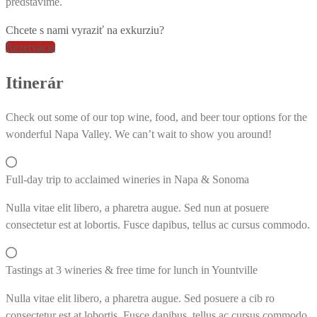
predstavíme.
Chcete s nami vyraziť na exkurziu?
Rezervácia
Itinerár
Check out some of our top wine, food, and beer tour options for the
wonderful Napa Valley. We can’t wait to show you around!
Full-day trip to acclaimed wineries in Napa & Sonoma
Nulla vitae elit libero, a pharetra augue. Sed nun at posuere
consectetur est at lobortis. Fusce dapibus, tellus ac cursus commodo.
Tastings at 3 wineries & free time for lunch in Yountville
Nulla vitae elit libero, a pharetra augue. Sed posuere a cib ro
consectetur est at lobortis. Fusce dapibus, tellus ac cursus commodo.