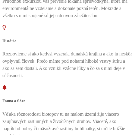
Prírodnou exkurziou vás prevedie lokálna sprievodkyňa, ktorá má
environmentálne vzdelanie a dokonale pozná terén. Mokrade a
všetko s nimi spojené sú jej srdcovou záležitosťou.
História
Rozpovieme si ako kedysi vyzerala dunajská krajina a ako ju neskôr
ovplyvnil človek. Prečo máme pod nohami hlboké vrstvy štrku a
ako sa sem dostali. Ako vznikli vzácne lúky a čo sa s nimi deje v
súčasnosti.
Fauna a flóra
Vďaka rôznorodosti biotopov tu na malom území žije viacero
zaujímavých rastlinných a živočíšnych druhov. Viaceré, ako
napríklad bobry či mäsožravé rastliny bublinatky, si určite bližšie