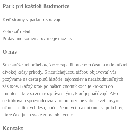
Park pri kaštieli Budmerice
Keď stromy v parku rozprávajú
Zobraziť detail
Pridávanie komentárov nie je možné.
O nás
Sme strážcami príbehov, ktoré zapadli prachom času, a milovníkmi
divokej krásy prírody. S neutíchajúcou túžbou objavovať vás
pozývame na cestu plnú histórie, tajomstiev a nezabudnuteľných
zážitkov. Každý krok po našich chodníčkoch je krokom do
minulosti, kde sa zem rozpráva s tými, ktorí jej načúvajú. Ako
certifikovaní sprievodcovia vám pomôžeme vidieť svet novými
očami – cítiť dych lesa, počuť šepot vetra a dotknúť sa príbehov,
ktoré čakajú na svoje znovuobjavenie.
Kontakt