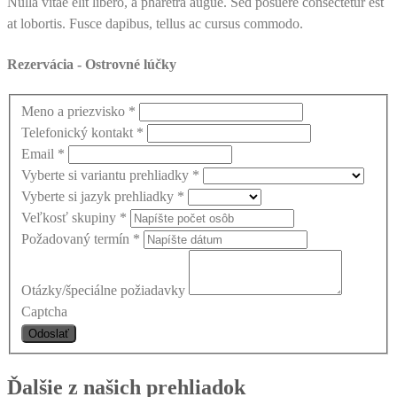
Nulla vitae elit libero, a pharetra augue. Sed posuere consectetur est
at lobortis. Fusce dapibus, tellus ac cursus commodo.
Rezervácia - Ostrovné lúčky
Meno a priezvisko
*
Telefonický kontakt
*
Email
*
Vyberte si variantu prehliadky
*
Vyberte si jazyk prehliadky
*
Veľkosť skupiny
*
Požadovaný termín
*
Otázky/špeciálne požiadavky
Captcha
Ďalšie z našich prehliadok