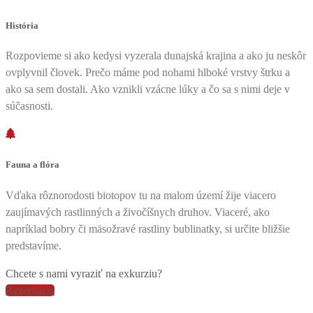
História
Rozpovieme si ako kedysi vyzerala dunajská krajina a ako ju neskôr
ovplyvnil človek. Prečo máme pod nohami hlboké vrstvy štrku a
ako sa sem dostali. Ako vznikli vzácne lúky a čo sa s nimi deje v
súčasnosti.
Fauna a flóra
Vďaka rôznorodosti biotopov tu na malom území žije viacero
zaujímavých rastlinných a živočíšnych druhov. Viaceré, ako
napríklad bobry či mäsožravé rastliny bublinatky, si určite bližšie
predstavíme.
Chcete s nami vyraziť na exkurziu?
Rezervácia