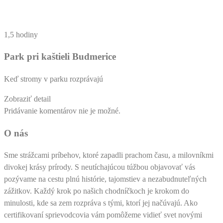
1,5 hodiny
Park pri kaštieli Budmerice
Keď stromy v parku rozprávajú
Zobraziť detail
Pridávanie komentárov nie je možné.
O nás
Sme strážcami príbehov, ktoré zapadli prachom času, a milovníkmi
divokej krásy prírody. S neutíchajúcou túžbou objavovať vás
pozývame na cestu plnú histórie, tajomstiev a nezabudnuteľných
zážitkov. Každý krok po našich chodníčkoch je krokom do
minulosti, kde sa zem rozpráva s tými, ktorí jej načúvajú. Ako
certifikovaní sprievodcovia vám pomôžeme vidieť svet novými